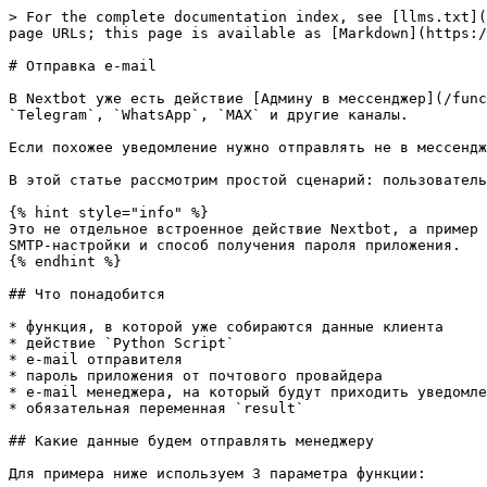
> For the complete documentation index, see [llms.txt](https://doc.nextbot.ru/llms.txt). Markdown versions of documentation pages are available by appending `.md` to page URLs; this page is available as [Markdown](https://doc.nextbot.ru/functional/functions/sending-result/python/otpravka-e-mail.md).

# Отправка e-mail

В Nextbot уже есть действие [Админу в мессенджер](/functional/functions/sending-result/adminu-v-messendzher.md), через которое можно получать уведомления в `Telegram`, `WhatsApp`, `MAX` и другие каналы.

Если похожее уведомление нужно отправлять не в мессенджер, а на e-mail менеджера, это можно сделать через `Python Script`.

В этой статье рассмотрим простой сценарий: пользователь оставил данные, а менеджеру приходит письмо с уведомлением о новой заявке.

{% hint style="info" %}
Это не отдельное встроенное действие Nextbot, а пример реализации через `Python Script`. Логика одинаковая для `Mail.ru`, `Gmail` и `Яндекс.Почты`: меняются только SMTP-настройки и способ получения пароля приложения.
{% endhint %}

## Что понадобится

* функция, в которой уже собираются данные клиента
* действие `Python Script`
* e-mail отправителя
* пароль приложения от почтового провайдера
* e-mail менеджера, на который будут приходить уведомления
* обязательная переменная `result`

## Какие данные будем отправлять менеджеру

Для примера ниже используем 3 параметра функции:

| Имя параметра | Тип параметра | Что передаём                                    |
| ------------- | ------------- | ----------------------------------------------- |
| `client_name` | Строка        | Имя клиента                                     |
| `phone`       | Строка        | Телефон клиента                                 |
| `question`    | Строка        | Что хочет клиент или с каким вопросом обратился |

Если в вашей функции уже используются другие параметры, просто подставьте их вместо этих значений.

## Общий принцип

* e-mail менеджера в примере задаётся прямо в коде в переменной `manager_email`
* данные клиента берутся из `args`, например: `args.get("client_name", "")`
* `debug()` помогает смотреть логи выполнения во время теста
* `result` обязателен: его получает ИИ-агент после выполнения скрипта
* в среде `Python Script` уже доступны `smtplib`, `ssl` и `MIMEText`, поэтому дополнительные зависимости не нужны

{% stepper %}
{% step %}
**Шаг 1. Создайте или откройте функцию**

Создайте новую функцию, например `send_manager_email`, или откройте существующую функцию, после которой менеджер должен получать уведомление на почту.
{% endstep %}

{% step %}
**Шаг 2. Добавьте параметры функции**

Если данные клиента ещё не передаются в функцию, добавьте параметры:

| Имя параметра | Тип параметра | Инструкция для параметра          |
| ------------- | ------------- | --------------------------------- |
| `client_name` | Строка        | Имя клиента                       |
| `phone`       | Строка        | Телефон клиента                   |
| `question`    | Строка        | Кратко передай, что нужно клиенту |

Внутри `Python Script` эти значения можно получить так:

```python
client_name = args.get("client_name", "").strip()
phone = args.get("phone", "").strip()
question = args.get("question", "").strip()
```

{% endstep %}

{% step %}
**Шаг 3. Выберите почтового провайдера**

Ниже в разделе `Настройки S