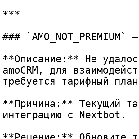
***

### `AMO_NOT_PREMIUM` —
**Описание:** Не удалос
amoCRM, для взаимодейст
требуется тарифный план
**Причина:** Текущий та
интеграцию с Nextbot.

**Решение:** Обновите т