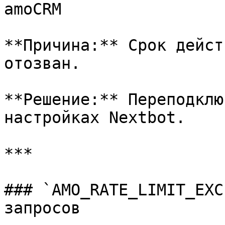
amoCRM

**Причина:** Срок дейст
отозван.

**Решение:** Переподклю
настройках Nextbot.

***

### `AMO_RATE_LIMIT_EXC
запросов
