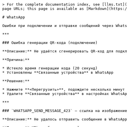
> For the complete documentation index, see [llms.txt](
page URLs; this page is available as [Markdown](https:/
# WhatsApp

Ошибки при подключении и отправке сообщений через Whats
***

### Ошибка генерации QR-кода (подключение)

**Описание:** Не удаётся сгенерировать QR-код для подкл
**Причина:**

* Истекло время генерации кода (20 секунд)

* Установлены **Связанные устройства** в WhatsApp

**Решение:**

* Нажмите **«Перегрузить»**, подождите несколько минут 
* Удалите **Связанные устройства** в настройках WhatsAp
***

### `WHATSAPP_SEND_MESSAGE_423` — ссылка на изображение
**Описание:** Не удалось отправить сообщение в WhatsApp