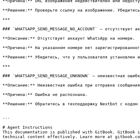
**Причина:** URL изображения недействителен или недосту
**Решение:** Проверьте ссылку на изображение. Убедитесь
***

### `WHATSAPP_SEND_MESSAGE_NO_ACCOUNT` — отсутствует ак
**Описание:** Отсутствует аккаунт WhatsApp на номере.

**Причина:** На указанном номере нет зарегистрированног
**Решение:** Убедитесь, что у пользователя установлен и
***

### `WHATSAPP_SEND_MESSAGE_UNKNOWN` — неизвестная ошибк
**Описание:** Неизвестная ошибка при отправке сообщения
**Причина:** Ошибка не распознана.

**Решение:** Обратитесь в техподдержку Nextbot с кодом 
---

# Agent Instructions

This documentation is published with GitBook. GitBook i
technical content effectively. Learn more at gitbook.co