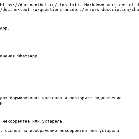
https://doc.nextbot.ru/llms.txt). Markdown versions of d
/doc.nextbot.ru/questions-answers/errors-description/cha
App.

ючения WhatsApp.

для формирования инстанса и повторите подключение

p

 некорректна или устарела

, ссылка на изображение некорректна или устарела
