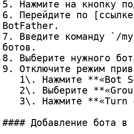
5. Нажмите на кнопку по
6. Перейдите по [ссылке
BotFather.

7. Введите команду `/my
ботов.

8. Выберите нужного бота
9. Отключите режим прив
   1\. Нажмите **«Bot Settings»**\

   2\. Выберите **«Group Privacy»**\

   3\. Нажмите **«Turn off»**

#### Добавление бота в 