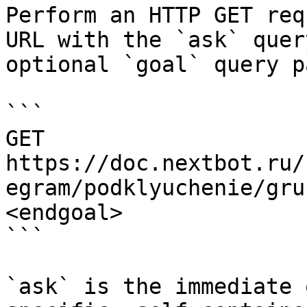
Perform an HTTP GET req
URL with the `ask` quer
optional `goal` query p
```

GET 
https://doc.nextbot.ru/
egram/podklyuchenie/gru
<endgoal>

```

`ask` is the immediate 