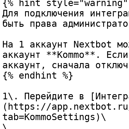
{% hint style="warning" 
Для подключения интегра
быть права администрато
На 1 аккаунт Nextbot мо
аккаунт **Kommo**. Если
аккаунт, сначала отключ
{% endhint %}

1\. Перейдите в [Интегр
(https://app.nextbot.ru
tab=KommoSettings)\

\
