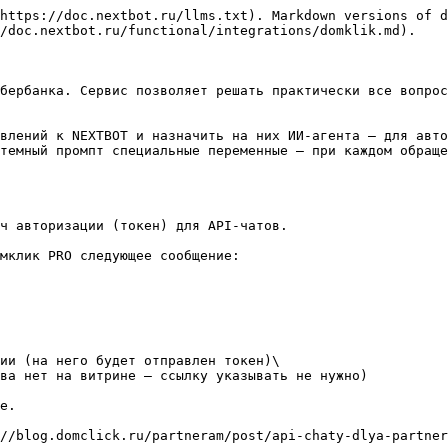
https://doc.nextbot.ru/llms.txt). Markdown versions of d
/doc.nextbot.ru/functional/integrations/domklik.md).

бербанка. Сервис позволяет решать практически все вопрос
влений к NEXTBOT и назначить на них ИИ-агента — для авто
темный промпт специальные переменные — при каждом обраще
ч авторизации (токен) для API-чатов.

мклик PRO следующее сообщение:

ии (на него будет отправлен токен)\

ва нет на витрине — ссылку указывать не нужно)

е.

//blog.domclick.ru/partneram/post/api-chaty-dlya-partner