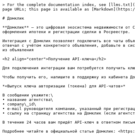
> For the complete documentation index, see [llms.txt](
page URLs; this page is available as [Markdown](https:/
# Домклик

**Домклик** — это цифровая экосистема недвижимости от С
оформления ипотеки и регистрации сделки в Росреестре.

Интеграция с Домклик позволяет подключить все чаты объя
отвечал с учётом конкретного объявления, добавьте в сис
из объявления

<h2 align="center">Получение API-ключа</h2>

Для подключения интеграции вам потребуется получить клю
Чтобы получить его, напишите в поддержку из кабинета До
*«Выпуск ключа авторизации (токена) для API-чатов»*

В сообщении укажите:\

• название агентства\

• company\_id\

• e-mail руководителя компании, указанный при регистрац
• ссылку на страницу агентства на Домклик (если агентст
В течение 24 часов вам придёт API-ключ в ответном письм
Подробнее читайте в официальной статье Домклик: <https: