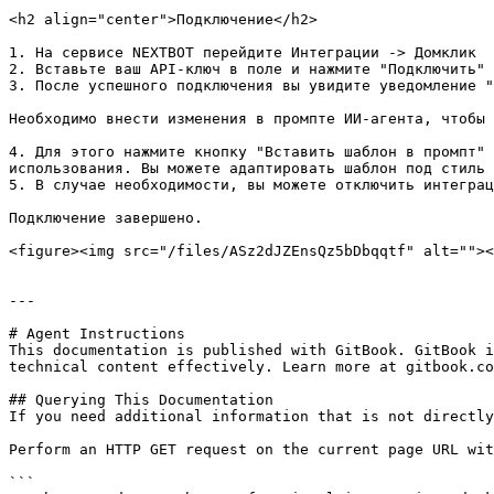
<h2 align="center">Подключение</h2>

1. На сервисе NEXTBOT перейдите Интеграции -> Домклик

2. Вставьте ваш API-ключ в поле и нажмите "Подключить"

3. После успешного подключения вы увидите уведомление "
Необходимо внести изменения в промпте ИИ-агента, чтобы 
4. Для этого нажмите кнопку "Вставить шаблон в промпт" 
использования. Вы можете адаптировать шаблон под стиль 
5. В случае необходимости, вы можете отключить интеграц
Подключение завершено.

<figure><img src="/files/ASz2dJZEnsQz5bDbqqtf" alt=""><
---

# Agent Instructions

This documentation is published with GitBook. GitBook i
technical content effectively. Learn more at gitbook.co
## Querying This Documentation

If you need additional information that is not directly
Perform an HTTP GET request on the current page URL wit
```
