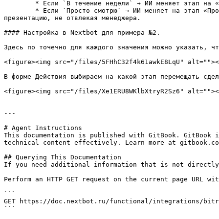
        * Если `В течение недели` → ИИ меняет этап на «Приоритетная обработка» и ставит задачу менеджеру «Срочно связаться».

        * Если `Просто смотрю` → ИИ меняет на этап «Прогрев», и отправляет сообщение клиенту созвониться, чтобы выявить возражения, либо отправляет клиенту 
презентацию, не отвлекая менеджера.

#### Настройка в Nextbot для примера №2.

Здесь по точечно для каждого значения можно указать, чт
<figure><img src="/files/5FHhC32f4k61awkE8LqU" alt=""><
В форме Действия выбираем на какой этап перемещать сдел
<figure><img src="/files/Xe1ERU8WKlbXtryR2Sz6" alt=""><
---

# Agent Instructions

This documentation is published with GitBook. GitBook i
technical content effectively. Learn more at gitbook.co
## Querying This Documentation

If you need additional information that is not directly
Perform an HTTP GET request on the current page URL wit
```

GET https://doc.nextbot.ru/functional/integrations/bitr
```
