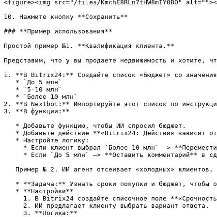
<figure><img src="/files/KmchE8RLn7tHW8mIY0BO" alt=""><
10. Нажмите кнопку **Сохранить**

### **Пример использования**

Простой пример №1. **Квалификация клиента.**

Представим, что у вы продаете недвижимость и хотите, чт
1. **В Bitrix24:** Создайте список «Бюджет» со значения
   * `До 5 млн`

   * `5-10 млн`

   * `Более 10 млн`

2. **В Nextbot:** Импортируйте этот список по инструкци
3. **В функции:**

   * Добавьте функцию, чтобы ИИ спросил бюджет.

   * Добавьте действие **«Bitrix24: Действия зависит от значений из списка»**.

   * Настройте логику:

     * Если клиент выбрал `Более 10 млн` —> **Переместить сделку** на этап «VIP-клиенты».​

     * Если `До 5 млн` —> **Оставить комментарий** в сделке «Предложить рассрочку».

   Пример № 2. ИИ агент отсеивает «холодных» клиентов, чтобы менеджер тратил время только на тех, кто готов купить.

   * **Задача:** Узнать сроки покупки и бюджет, чтобы определить приоритет.

   * **Настройки**

     1. В Bitrix24 создайте списочное поле **«Срочность»** (значения: `В течение недели`, `В течение месяца`, `Просто смотрю`).

     2. ИИ предлагает клиенту выбрать вариант ответа.

     3. **Логика:**
