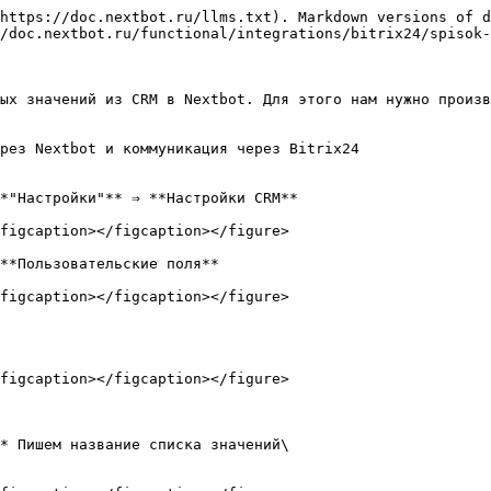
https://doc.nextbot.ru/llms.txt). Markdown versions of d
/doc.nextbot.ru/functional/integrations/bitrix24/spisok-
ых значений из CRM в Nextbot. Для этого нам нужно произв
рез Nextbot и коммуникация через Bitrix24

*"Настройки"** ⇒ **Настройки CRM**

figcaption></figcaption></figure>

**Пользовательские поля**

figcaption></figcaption></figure>

figcaption></figcaption></figure>
