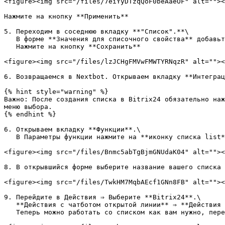
<figure><img src="/files/7eiYyDTzqQoF0beAaeOF" alt=""><
Нажмите на кнопку **Применить**

5. Переходим в соседнюю вкладку **"Список".**\

   В форме **Значения для списочного свойства** добавьте возможные значения для этого списка, либо импортируйте ваш список через кнопку **Импортировать списком.**\

   Нажмите на кнопку **Сохранить**

<figure><img src="/files/lzJCHgFMVwFMWTYRNqzR" alt=""><
6. Возвращаемся в Nextbot. Открываем вкладку **Интеграц
{% hint style="warning" %}

Важно: После создания списка в Bitrix24 обязательно наж
меню выбора.

{% endhint %}

6. Открываем вкладку **Функции**.\

   В Параметры функции нажмите на **иконку списка list** (справа от поля ввода) затем на кнопку **Импорт**

<figure><img src="/files/Bnmc5abTgBjmGNUdaK04" alt=""><
8. В открывшийся форме выберите название вашего списка 
<figure><img src="/files/TwkHM7MqbAEcf1GNn8FB" alt=""><
9. Перейдите в Действия ⇒ Выберите **Bitrix24**.\

   **Действия с чатботом открытой линии** ⇒ **Действия зависит от значений из списка**\

   Теперь можно работать со списком как вам нужно, перемещайте каждое значение в нужную воронку, заполняйте поля сделки и т.д
