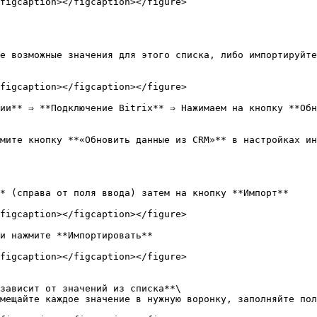
figcaption></figcaption></figure>

figcaption></figcaption></figure>

ии** ⇒ **Подключение Bitrix** ⇒ Нажимаем на кнопку **Обн
мите кнопку **«Обновить данные из CRM»** в настройках ин
figcaption></figcaption></figure>

и нажмите **Импортировать**

figcaption></figcaption></figure>
