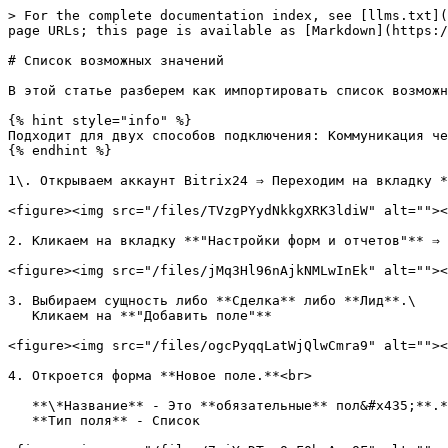
> For the complete documentation index, see [llms.txt](
page URLs; this page is available as [Markdown](https:/
# Список возможных значений

В этой статье разберем как импортировать список возможн
{% hint style="info" %}

Подходит для двух способов подключения: Коммуникация че
{% endhint %}

1\. Открываем аккаунт Bitrix24 ⇒ Переходим на вкладку *
<figure><img src="/files/TVzgPYydNkkgXRK3ldiW" alt=""><
2. Кликаем на вкладку **"Настройки форм и отчетов"** ⇒ 
<figure><img src="/files/jMq3Hl96nAjkNMLwInEk" alt=""><
3. Выбираем сущность либо **Сделка** либо **Лид**.\

   Кликаем на **"Добавить поле"**

<figure><img src="/files/ogcPyqqLatWjQlwCmra9" alt=""><
4. Откроется форма **Новое поле.**<br>

   **\*Название** - Это **обязательные** пол&#x435;**.** Пишем название списка значений\

   **Тип поля** - Список
